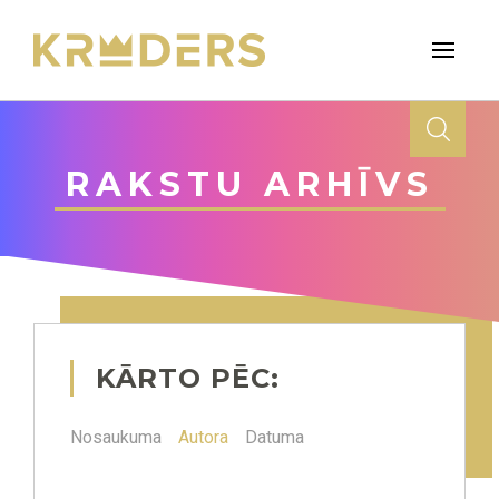
RAKSTU ARHĪVS
KĀRTO PĒC:
Nosaukuma
Autora
Datuma