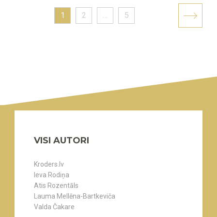
1
2
…
5
VISI AUTORI
Kroders.lv
Ieva Rodiņa
Atis Rozentāls
Lauma Mellēna-Bartkeviča
Valda Čakare