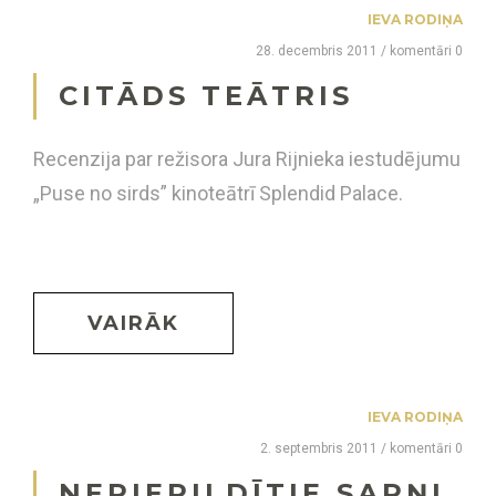
IEVA RODIŅA
28. decembris 2011 / komentāri 0
CITĀDS TEĀTRIS
Recenzija par režisora Jura Rijnieka iestudējumu
„Puse no sirds” kinoteātrī Splendid Palace.
VAIRĀK
IEVA RODIŅA
2. septembris 2011 / komentāri 0
NEPIEPILDĪTIE SAPŅI