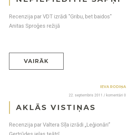
Recenzija par VDT izrādi "Gribu, bet baidos"
Anitas Sproģes režijā
VAIRĀK
IEVA RODIŅA
22. septembris 2011 / komentāri 0
AKLĀS VISTIŅAS
Recenzija par Valtera Sīļa izrādi „Leģionāri”
Ģertrūdes ielas teātrī.