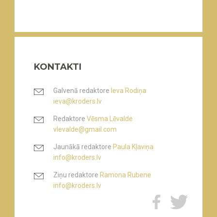
KONTAKTI
Galvenā redaktore
Ieva Rodiņa
ieva@kroders.lv
Redaktore
Vēsma Lēvalde
vlevalde@gmail.com
Jaunākā redaktore
Paula Kļaviņa
info@kroders.lv
Ziņu redaktore
Ramona Rubene
info@kroders.lv